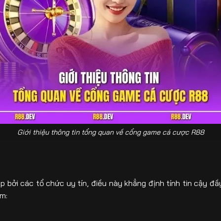
Giới thiệu thông tin tổng quan về cổng game cá cược R88
bởi các tổ chức uy tín, điều này khẳng định tính tin cậy đầy
m: