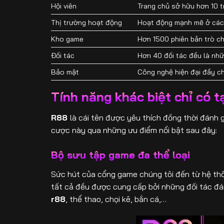
Hội viên
Trang chủ sở hữu hơn 10 tr
Thị trường hoạt động
Hoạt động mạnh mẽ ở các n
Kho game
Hơn 1500 phiên bản trò ch
Đối tác
Hơn 40 đối tác đều là nhữ
Bảo mật
Công nghệ hiện đại đầy ch
Tính năng khác biệt chỉ có 
R88
là cái tên được yêu thích đồng thời đánh g
cược này qua những ưu điểm nổi bật sau đây:
Bộ sưu t
ập game đa thể loại
Sức hút của cổng game chúng tôi đến từ hệ thốn
tất cả đều được cung cấp bởi những đối tác đáng
r88
, thể thao, chọi kê, bắn cá,…