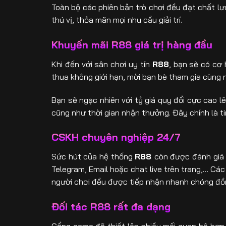
Toàn bộ các phiên bản trò chơi đều đạt chất lư
thú vị, thỏa mãn mọi nhu cầu giải trí.
Khuyến mãi R88 giá trị hàng đầu
Khi đến với sân chơi uy tín
R88
, bạn sẽ có cơ 
thua không giới hạn, mời bạn bè tham gia cùng 
Bạn sẽ ngạc nhiên với tỷ giá quy đổi cực cao lê
cũng như thời gian nhận thưởng. Đây chính là tin
CSKH chuyên nghiệp 24/7
Sức hút của hệ thống
R88
còn được đánh giá c
Telegram, Email hoặc chat live trên trang,… C
người chơi đều được tiếp nhận nhanh chóng đồn
Đối tác R88 rất đa dạng