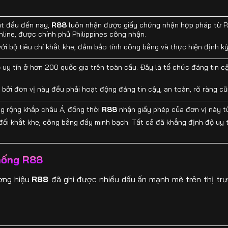
ắt đầu đến nay,
R88
luôn nhận được giấy chứng nhận hợp pháp từ P
nline, được chính phủ Philippines công nhận.
i bộ tiêu chí khắt khe, đảm bảo tính công bằng và thực hiện định k
y tín ở hơn 200 quốc gia trên toàn cầu. Đây là tổ chức đáng tin cậ
ởi đơn vị này đều phải hoạt động đáng tin cậy, an toàn, rõ ràng cũ
g rộng khắp châu Á, đồng thời
R88
nhận giấy phép của đơn vị này 
 đối khắt khe, công bằng đầy minh bạch. Tất cả đã khẳng định độ uy
hống R88
ơng hiệu
R88
đã ghi được nhiều dấu ấn mạnh mẽ trên thị trư