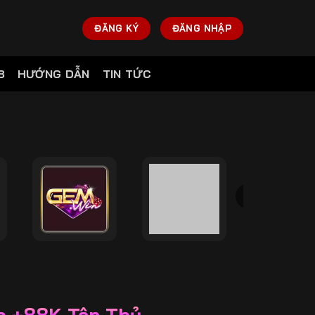
ĐĂNG KÝ
ĐĂNG NHẬP
8
HƯỚNG DẪN
TIN TỨC