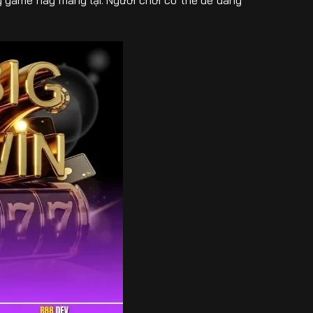
ng game này mang lại. Người chơi có thể dễ dàng