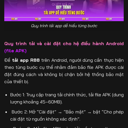
Quy trình tải app dễ hiểu từng bước
Quy trình tải và cài đặt cho hệ điều hành Android
(file APK)
Để
tải app R88
trên Android, người dùng cần thực hiện
theo từng bước cụ thể nhằm đảm bảo file APK được cài
đặt đúng cách và không bị chặn bởi hệ thống bảo mật
của thiết bị.
Bước 1: Truy cập trang tải chính thức, tải file APK (dung
lượng khoảng 45–60MB).
Bước 2: Mở “Cài đặt” → “Bảo mật” → bật “Cho phép
cài đặt từ nguồn không xác định”.