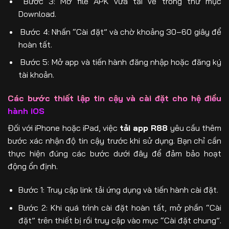
Bước 3: Mở file APK vừa tải về trong thư mục
Download.
Bước 4: Nhấn “Cài đặt” và chờ khoảng 30–60 giây để
hoàn tất.
Bước 5: Mở app và tiến hành đăng nhập hoặc đăng ký
tài khoản.
Các bước thiết lập tin cậy và cài đặt cho hệ điều
hành iOS
Đối với iPhone hoặc iPad, việc
tải app R88
yêu cầu thêm
bước xác nhận độ tin cậy trước khi sử dụng. Bạn chỉ cần
thực hiện đúng các bước dưới đây để đảm bảo hoạt
động ổn định.
Bước 1: Truy cập link tải ứng dụng và tiến hành cài đặt.
Bước 2: Khi quá trình cài đặt hoàn tất, mở phần “Cài
đặt” trên thiết bị rồi truy cập vào mục “Cài đặt chung”.