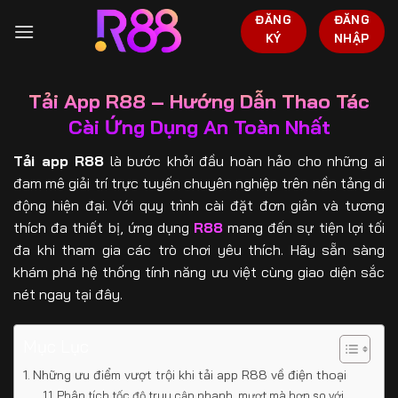
Bỏ
ĐĂNG
ĐĂNG
qua
KÝ
NHẬP
nội
dung
Tải App R88 – Hướng Dẫn Thao Tác
Cài Ứng Dụng An Toàn Nhất
Tải app R88
là bước khởi đầu hoàn hảo cho những ai
đam mê giải trí trực tuyến chuyên nghiệp trên nền tảng di
động hiện đại. Với quy trình cài đặt đơn giản và tương
thích đa thiết bị, ứng dụng
R88
mang đến sự tiện lợi tối
đa khi tham gia các trò chơi yêu thích. Hãy sẵn sàng
khám phá hệ thống tính năng ưu việt cùng giao diện sắc
nét ngay tại đây.
Mục Lục
Những ưu điểm vượt trội khi tải app R88 về điện thoại
Phân tích tốc độ truy cập nhanh, mượt mà hơn so với