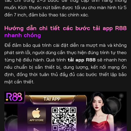
tác chỉ trong 2–3 bước để truy cập tính năng mong
muốn. Kích thước nút bấm được tối ưu cho màn hình từ 5
đến 7 inch, đảm bảo thao tác chính xác.
Hướng dẫn chi tiết các bước tải app R88
nhanh chóng
Để đảm bảo quá trình cài đặt diễn ra mượt mà và không
phát sinh lỗi, người dùng cần thực hiện đúng trình tự theo
từng hệ điều hành. Quá trình
tải app R88
sẽ nhanh hơn
nếu chuẩn bị sẵn thiết bị, dung lượng, kết nối mạng ổn
định, đồng thời tuân thủ đầy đủ các bước thiết lập bảo
mật cần thiết.