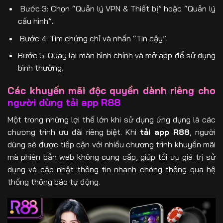
Bước 3: Chọn “Quản lý VPN & Thiết bị” hoặc “Quản lý
cấu hình”.
Bước 4: Tìm chứng chỉ và nhấn “Tin cậy”.
Bước 5: Quay lại màn hình chính và mở app để sử dụng
bình thường.
Các khuyến mãi độc quyền dành riêng cho
người dùng tải app R88
Một trong những lợi thế lớn khi sử dụng ứng dụng là các
chương trình ưu đãi riêng biệt. Khi
tải app R88
, người
dùng sẽ được tiếp cận với nhiều chương trình khuyến mãi
mà phiên bản web không cung cấp, giúp tối ưu giá trị sử
dụng và cập nhật thông tin nhanh chóng thông qua hệ
thống thông báo tự động.