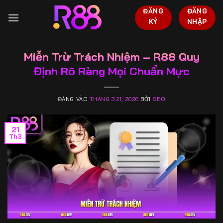
Bỏ
ĐĂNG
ĐĂNG
qua
KÝ
NHẬP
nội
dung
Miễn Trừ Trách Nhiệm – R88 Quy
Định Rõ Ràng Mọi Chuẩn Mực
ĐĂNG VÀO
THÁNG 3 21, 2026
BỞI
SEO
21
Th3