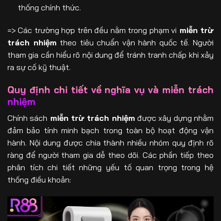
thống chính thức.
=> Các trường hợp trên đều nằm trong phạm vi
miễn trừ
trách nhiệm
theo tiêu chuẩn vận hành quốc tế. Người
tham gia cần hiểu rõ nội dung để tránh tranh chấp khi xảy
ra sự cố kỹ thuật.
Quy định chi tiết về nghĩa vụ và miễn trách
nhiệm
Chính sách
miễn trừ trách nhiệm
được xây dựng nhằm
đảm bảo tính minh bạch trong toàn bộ hoạt động vận
hành. Nội dung được chia thành nhiều nhóm quy định rõ
ràng để người tham gia dễ theo dõi. Các phần tiếp theo
phân tích chi tiết những yếu tố quan trọng trong hệ
thống điều khoản: