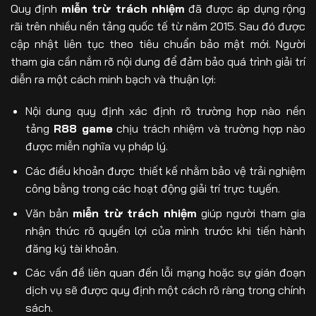
Quy định
miễn trừ trách nhiệm
đã được áp dụng rộng
rãi trên nhiều nền tảng quốc tế từ năm 2015. Sau đó được
cập nhật liên tục theo tiêu chuẩn bảo mật mới. Người
tham gia cần nắm rõ nội dung để đảm bảo quá trình giải trí
diễn ra một cách minh bạch và thuận lợi:
Nội dung quy định xác định rõ trường hợp nào nền
tảng
R88 game
chịu trách nhiệm và trường hợp nào
được miễn nghĩa vụ pháp lý.
Các điều khoản được thiết kế nhằm bảo vệ trải nghiệm
công bằng trong các hoạt động giải trí trực tuyến.
Văn bản
miễn trừ trách nhiệm
giúp người tham gia
nhận thức rõ quyền lợi của mình trước khi tiến hành
đăng ký tài khoản.
Các vấn đề liên quan đến lỗi mạng hoặc sự gián đoạn
dịch vụ sẽ được quy định một cách rõ ràng trong chính
sách.