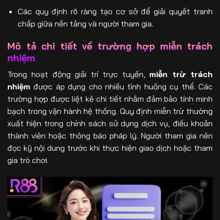
Các quy định rõ ràng tạo cơ sở để giải quyết tranh
chấp giữa nền tảng và người tham gia.
Mô tả chi tiết về trường hợp miễn trách
nhiệm
Trong hoạt động giải trí trực tuyến,
miễn trừ trách
nhiệm
được áp dụng cho nhiều tình huống cụ thể. Các
trường hợp được liệt kê chi tiết nhằm đảm bảo tính minh
bạch trong vận hành hệ thống. Quy định miễn trừ thường
xuất hiện trong chính sách sử dụng dịch vụ, điều khoản
thành viên hoặc thông báo pháp lý. Người tham gia nên
đọc kỹ nội dung trước khi thực hiện giao dịch hoặc tham
gia trò chơi.