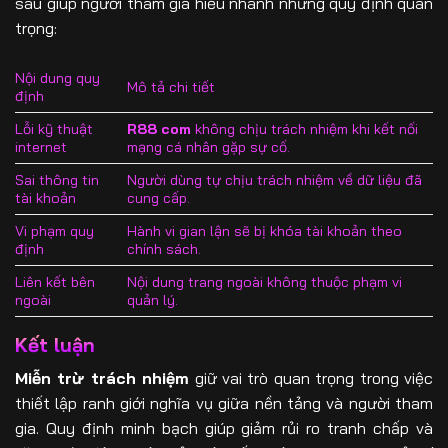
sau giúp người tham gia hiểu nhanh những quy định quan
trọng:
Nội dung quy
Mô tả chi tiết
định
Lỗi kỹ thuật
R88 com
không chịu trách nhiệm khi kết nối
internet
mạng cá nhân gặp sự cố.
Sai thông tin
Người dùng tự chịu trách nhiệm về dữ liệu đã
tài khoản
cung cấp.
Vi phạm quy
Hành vi gian lận sẽ bị khóa tài khoản theo
định
chính sách.
Liên kết bên
Nội dung trang ngoài không thuộc phạm vi
ngoài
quản lý.
Kết luận
Miễn trừ trách nhiệm
giữ vai trò quan trọng trong việc
thiết lập ranh giới nghĩa vụ giữa nền tảng và người tham
gia. Quy định minh bạch giúp giảm rủi ro tranh chấp và