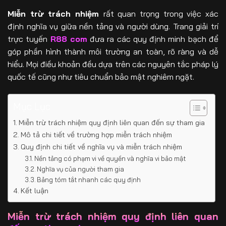
Miễn trừ trách nhiệm
rất quan trọng trong việc xác
định nghĩa vụ giữa nền tảng và người dùng. Trang giải trí
trực tuyến
R88 com
đưa ra các quy định minh bạch để
góp phần hình thành môi trường an toàn, rõ ràng và dễ
hiểu. Mọi điều khoản đều dựa trên các nguyên tắc pháp lý
quốc tế cũng như tiêu chuẩn bảo mật nghiêm ngặt.
Mục Lục
Miễn trừ trách nhiệm quy định liên quan đến sự tham gia
Mô tả chi tiết về trường hợp miễn trách nhiệm
Quy định chi tiết về nghĩa vụ và miễn trách nhiệm
Nền tảng có phạm vi về quyền và nghĩa vi bảo mật
Nghĩa vụ của người tham gia
Bảng tóm tắt nhanh các quy định
Kết luận
Miễn trừ trách nhiệm quy định liên quan