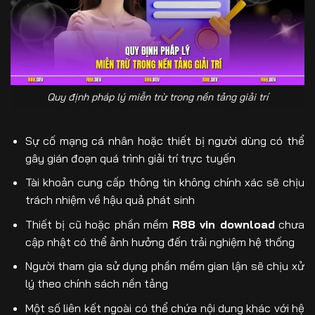
Quy định pháp lý miễn trừ trong nền tảng giải trí
Sự cố mạng cá nhân hoặc thiết bị người dùng có thể
gây gián đoạn quá trình giải trí trực tuyến
Tài khoản cung cấp thông tin không chính xác sẽ chịu
trách nhiệm về hậu quả phát sinh
Thiết bị cũ hoặc phần mềm
R88 vin download
chưa
cập nhật có thể ảnh hưởng đến trải nghiệm hệ thống
Người tham gia sử dụng phần mềm gian lận sẽ chịu xử
lý theo chính sách nền tảng
Một số liên kết ngoài có thể chứa nội dung khác với hệ