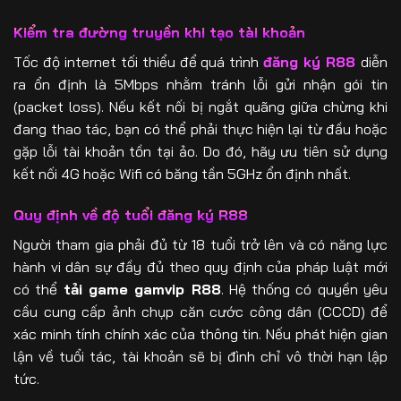
Kiểm tra đường truyền khi tạo tài khoản
Tốc độ internet tối thiểu để quá trình
đăng ký R88
diễn
ra ổn định là 5Mbps nhằm tránh lỗi gửi nhận gói tin
(packet loss). Nếu kết nối bị ngắt quãng giữa chừng khi
đang thao tác, bạn có thể phải thực hiện lại từ đầu hoặc
gặp lỗi tài khoản tồn tại ảo. Do đó, hãy ưu tiên sử dụng
kết nối 4G hoặc Wifi có băng tần 5GHz ổn định nhất.
Quy định về độ tuổi đăng ký R88
Người tham gia phải đủ từ 18 tuổi trở lên và có năng lực
hành vi dân sự đầy đủ theo quy định của pháp luật mới
có thể
tải game gamvip R88
. Hệ thống có quyền yêu
cầu cung cấp ảnh chụp căn cước công dân (CCCD) để
xác minh tính chính xác của thông tin. Nếu phát hiện gian
lận về tuổi tác, tài khoản sẽ bị đình chỉ vô thời hạn lập
tức.