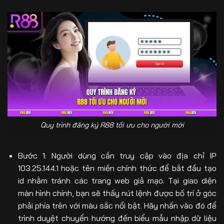
Quy trình đăng ký R88 tối ưu cho người mới
Bước 1: Người dùng cần truy cập vào địa chỉ IP
103.25.144.1 hoặc tên miền chính thức để bắt đầu tạo
id nhằm tránh các trang web giả mạo. Tại giao diện
màn hình chính, bạn sẽ thấy nút lệnh được bố trí ở góc
phải phía trên với màu sắc nổi bật. Hãy nhấn vào đó để
trình duyệt chuyển hướng đến biểu mẫu nhập dữ liệu