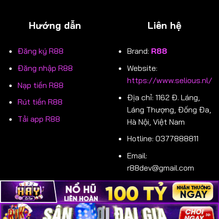
Hướng dẫn
Liên hệ
Đăng ký R88
Brand:
R88
Đăng nhập R88
Website:
https://www.selious.nl/
Nạp tiền R88
Địa chỉ: 1162 Đ. Láng,
Rút tiền R88
Láng Thượng, Đống Đa,
Tải app R88
Hà Nội, Việt Nam
Hotline: 0377888811
Email:
r88dev@gmail.com