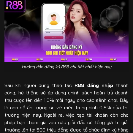
Hướng dẫn đăng ký R88 chi tiết nhất hiện nay
Sau khi người dùng thao tác
R88 đăng nhập
thành
công, hệ thống sẽ áp dụng chính sách hoàn trả doanh
thu cược lên đến 1,5% mỗi ngày cho các sảnh chơi. Đây
là con số ấn tượng so với mức trung bình 0,8% của thị
trường hiện nay. Ngoài ra, việc tạo tài khoản còn cho
phép bạn tham gia vào các giải đấu có tổng giá trị giải
thưởng lên tới 500 triệu đồng được tổ chức định kỳ hàng