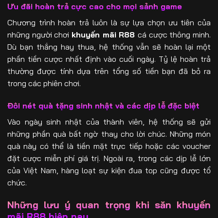
Ưu đãi hoàn trả cực cao cho mọi sảnh game
Chương trình hoàn trả luôn là sự lựa chọn ưu tiên của
những người chơi
khuyến mãi R88
cá cược thông minh.
Dù bạn thắng hay thua, hệ thống vẫn sẽ hoàn lại một
phần tiền cược nhất định vào cuối ngày. Tỷ lệ hoàn trả
thường được tính dựa trên tổng số tiền bạn đã bỏ ra
trong các phiên chơi.
Đôi nét quà tặng sinh nhật và các dịp lễ đặc biệt
Vào ngày sinh nhật của thành viên, hệ thống sẽ gửi
những phần quà bất ngờ thay cho lời chúc. Những món
quà này có thể là tiền mặt trực tiếp hoặc các voucher
đặt cược miễn phí giá trị. Ngoài ra, trong các dịp lễ lớn
của Việt Nam, hàng loạt sự kiện đua top cũng được tổ
chức.
Những lưu ý quan trọng khi săn khuyến
mãi R88 hiện nay