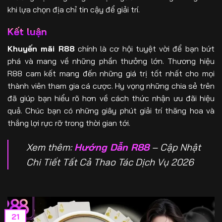
khi lựa chọn địa chỉ tin cậy để giải trí.
Kết luận
Khuyến mãi R88
chính là cơ hội tuyệt vời để bạn bứt
phá và mang về những phần thưởng lớn. Thương hiệu
R88 cam kết mang đến những giá trị tốt nhất cho mọi
thành viên tham gia cá cược. Hy vọng những chia sẻ trên
đã giúp bạn hiểu rõ hơn về cách thức nhận ưu đãi hiệu
quả. Chúc bạn có những giây phút giải trí thăng hoa và
thắng lợi rực rỡ trong thời gian tới.
Xem thêm:
Hướng Dẫn R88
– Cập Nhật
Chi Tiết Tất Cả Thao Tác Dịch Vụ 2026
21