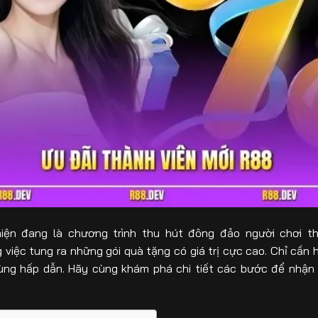
iện đang là chương trình thu hút đông đảo người chơi th
 việc tung ra những gói quà tặng có giá trị cực cao. Chỉ cần
ùng hấp dẫn. Hãy cùng khám phá chi tiết các bước để nhận