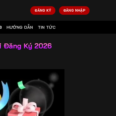
ĐĂNG KÝ
ĐĂNG NHẬP
8
HƯỚNG DẪN
TIN TỨC
i Đăng Ký 2026