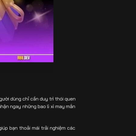
gười dùng chỉ cần duy trì thói quen
nhận ngay những bao lì xì may mắn
iúp bạn thoải mái trải nghiệm các
.