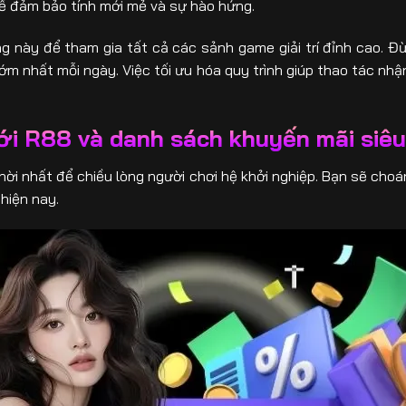
ể đảm bảo tính mới mẻ và sự hào hứng.
g này để tham gia tất cả các sảnh game giải trí đỉnh cao. 
m nhất mỗi ngày. Việc tối ưu hóa quy trình giúp thao tác nhận
ới R88 và danh sách khuyến mãi siêu
hời nhất để chiều lòng người chơi hệ khởi nghiệp. Bạn sẽ ch
hiện nay.