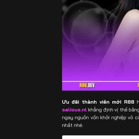
Ưu đãi thành viên mới R88
h
selious.nl
khẳng định vị thế bằng
ngay nguồn vốn khởi nghiệp vô c
nhất nhé.