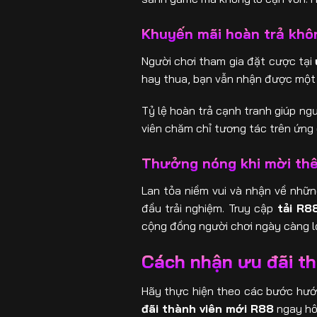
Khuyến mãi hoàn trả khôn
Người chơi tham gia đặt cược tại
hay thua, bạn vẫn nhận được một 
Tỷ lệ hoàn trả cạnh tranh giúp ng
viên chăm chỉ tương tác trên ứng
Thưởng nóng khi mời thê
Lan tỏa niềm vui và nhận về nhữ
đầu trải nghiệm. Truy cập
tải R8
cộng đồng người chơi ngày càng l
Cách nhận ưu đãi t
Hãy thực hiện theo các bước hướ
đãi thành viên mới R88
ngay hô