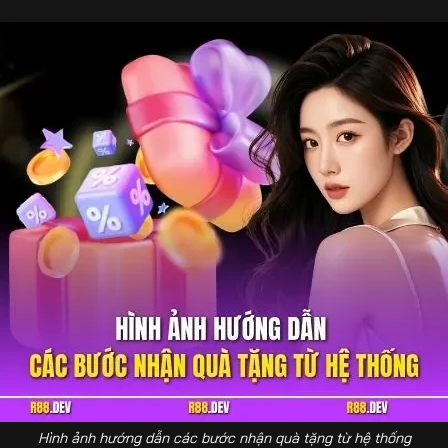
Hình ảnh hướng dẫn các bước nhận quà tặng từ hệ thống