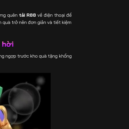
Đừng quên
tải R88
về điện thoại để
 quà trở nên đơn giản và tiết kiệm
 hời
oáng ngợp trước kho quà tặng khổng