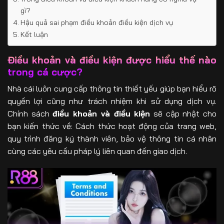
gì?
Hậu quả sai phạm điều khoản điều kiện dịch vụ
Kết luận
Điều khoản và điều kiện được hiểu thế nào
trong cá cược?
Nhà cái luôn cung cấp thông tin thiết yếu giúp bạn hiểu rõ
quyền lợi cũng như trách nhiệm khi sử dụng dịch vụ.
Chính sách
điều khoản và điều kiện
sẽ cập nhật cho
bạn kiến thức về: Cách thức hoạt động của trang web,
quy trình đăng ký thành viên, bảo vệ thông tin cá nhân
cùng các yêu cầu pháp lý liên quan đến giao dịch.