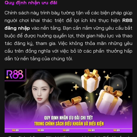
Quy định nhận ưu đãi
Chính sách này trình bày tường tận về các biện pháp giúp
người chơi khai thác triệt để lợi ích khi thực hiện
R88
đăng nhập
vào nền tảng. Bạn cần nắm vững yêu cầu bắt
buộc để được hưởng quyền lợi, thời gian hiệu lực và thao
tác đăng ký, tham gia. Việc không thỏa mãn những yêu
cầu trên đồng nghĩa với việc bỏ lỡ các phần thưởng hấp
dẫn từ nền tảng của chúng tôi.