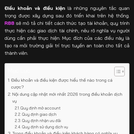
Điều khoản và điều kiện
là những nguyên tắc quan
trọng được xây dựng sau đó triển khai trên hệ thống.
R88
sẽ mô tả chi tiết cách thức tạo tài khoản, quy trình
thực hiện các giao dịch tài chính, nêu rõ nghĩa vụ người
dùng cần phải thực hiện. Mục đích của các điều này là
tạo ra môi trường giải trí trực tuyến an toàn cho tất cả
thành viên.
Mục Lục
Điều khoản và điều kiện được hiểu thế nào trong cá
cược?
Nội dung cập nhật mới nhất 2026 trong điều khoản dịch
vụ
Quy định mở account
Quy định giao dịch
Quy định nhận ưu đãi
Quy định sử dụng dịch vụ
Trong điều khoản và điều kiện khách hàng có nghĩa vụ