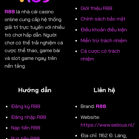
Giới thiệu R88
R88
là nhà cái casino
Chính sách bảo mật
online cung cấp hệ thống
giải trí trực tuyến với nhiều
Điều khoản điều kiện
trò chơi hấp dẫn. Người
Miễn trừ trách nhiệm
chơi có thể trải nghiệm cá
cược thể thao, game bài
Cá cược có trách
và slot game ngay trên
nhiệm
nền tảng.
Hướng dẫn
Liên hệ
Đăng ký R88
Brand:
R88
Đăng nhập R88
Website:
https://www.selious.nl/
Nạp tiền R88
Địa chỉ: 1162 Đ. Láng,
Rút tiền R88