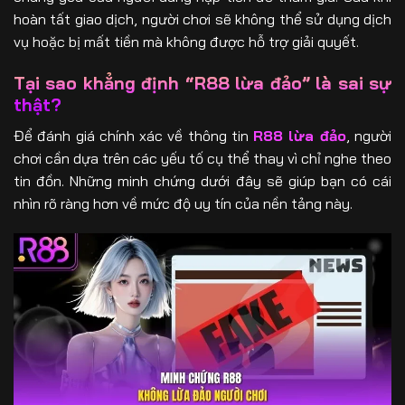
hoàn tất giao dịch, người chơi sẽ không thể sử dụng dịch
vụ hoặc bị mất tiền mà không được hỗ trợ giải quyết.
Tại sao khẳng định “R88 lừa đảo” là sai sự
thật?
Để đánh giá chính xác về thông tin
R88 lừa đảo
, người
chơi cần dựa trên các yếu tố cụ thể thay vì chỉ nghe theo
tin đồn. Những minh chứng dưới đây sẽ giúp bạn có cái
nhìn rõ ràng hơn về mức độ uy tín của nền tảng này.