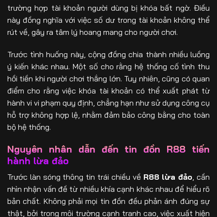
trường hợp tài khoản người dùng bị khóa bất ngờ. Điều
này đồng nghĩa với việc số dư trong tài khoản không thể
rút về, gây ra tâm lý hoang mang cho người chơi.
Trước tình huống này, cộng đồng chia thành nhiều luồng
ý kiến khác nhau. Một số cho rằng hệ thống cố tình thu
hồi tiền khi người chơi thắng lớn. Tuy nhiên, cũng có quan
điểm cho rằng việc khóa tài khoản có thể xuất phát từ
hành vi vi phạm quy định, chẳng hạn như sử dụng công cụ
hỗ trợ không hợp lệ, nhằm đảm bảo công bằng cho toàn
bộ hệ thống.
Nguyên nhân dẫn đến tin đồn R88 tiến
hành lừa đảo
Trước làn sóng thông tin trái chiều về
R88 lừa đảo
, cần
nhìn nhận vấn đề từ nhiều khía cạnh khác nhau để hiểu rõ
bản chất. Không phải mọi tin đồn đều phản ánh đúng sự
thật, bởi trong môi trường cạnh tranh cao, việc xuất hiện