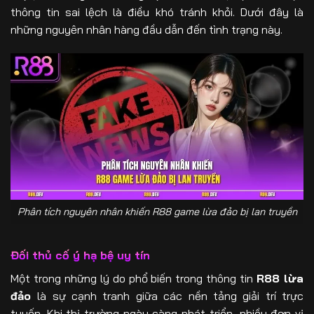
thông tin sai lệch là điều khó tránh khỏi. Dưới đây là
những nguyên nhân hàng đầu dẫn đến tình trạng này.
Phân tích nguyên nhân khiến R88 game lừa đảo bị lan truyền
Đối thủ cố ý hạ bệ uy tín
Một trong những lý do phổ biến trong thông tin
R88 lừa
đảo
là sự cạnh tranh giữa các nền tảng giải trí trực
tuyến. Khi thị trường ngày càng phát triển, nhiều đơn vị