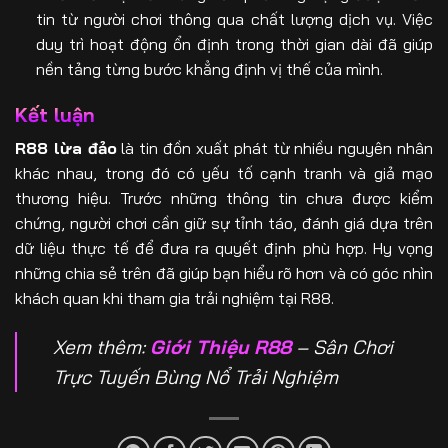
tin từ người chơi thông qua chất lượng dịch vụ. Việc
duy trì hoạt động ổn định trong thời gian dài đã giúp
nền tảng từng bước khẳng định vị thế của mình.
Kết luận
R88 lừa đảo
là tin đồn xuất phát từ nhiều nguyên nhân
khác nhau, trong đó có yếu tố cạnh tranh và giả mạo
thương hiệu. Trước những thông tin chưa được kiểm
chứng, người chơi cần giữ sự tỉnh táo, đánh giá dựa trên
dữ liệu thực tế để đưa ra quyết định phù hợp. Hy vọng
những chia sẻ trên đã giúp bạn hiểu rõ hơn và có góc nhìn
khách quan khi tham gia trải nghiệm tại R88.
Xem thêm:
Giới Thiệu R88
– Sân Chơi
Trực Tuyến Bùng Nổ Trải Nghiệm