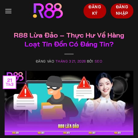
Bỏ
ĐĂNG
ĐĂNG
qua
KÝ
NHẬP
nội
dung
R88 Lừa Đảo – Thực Hư Về Hàng
Loạt Tin Đồn Có Đáng Tin?
ĐĂNG VÀO
THÁNG 3 21, 2026
BỞI
SEO
21
Th3