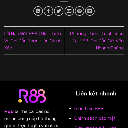
Lỗi Nạp Rút R88 | Giải Thích
Phương Thức Thanh Toán
Và Chỉ Dẫn Thực Hiện Chính
Tại R88| Chỉ Dẫn Gửi Vốn
Xác
Nhanh Chóng
Liên kết nhanh
Giới thiệu R88
R88
là nhà cái casino
Chính sách bảo mật
online cung cấp hệ thống
giải trí trực tuyến với nhiều
Điều khoản điều kiện