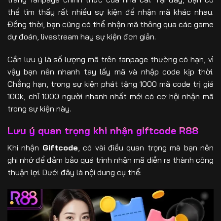
thể tìm thấy rất nhiều sự kiện để nhận mã khác nhau.
Đồng thời, bạn cũng có thể nhận mã thông qua các game
dự đoán, livestream hay sự kiện đơn giản.
Cần lưu ý là số lượng mã trên fanpage thường có hạn, vì
vậy bạn nên nhanh tay lấy mã và nhập code kịp thời.
Chẳng hạn, trong sự kiện phát tặng 1000 mã code trị giá
100k, chỉ 1000 người nhanh nhất mới có cơ hội nhận mã
trong sự kiện này.
Lưu ý quan trọng khi nhận giftcode R88
Khi nhận
Giftcode
, có vài điều quan trọng mà bạn nên
ghi nhớ để đảm bảo quá trình nhận mã diễn ra thành công
thuận lợi. Dưới đây là nội dung cụ thể: