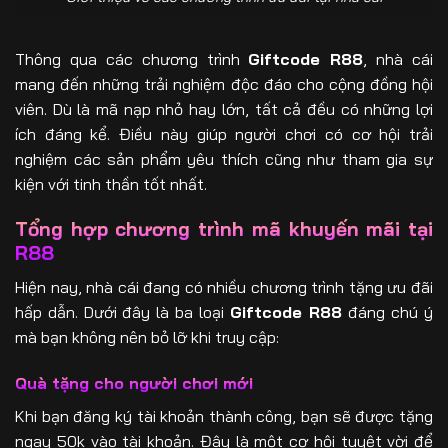
Thông qua các chương trình
Giftcode R88
, nhà cái
mang đến những trải nghiệm độc đáo cho cộng đồng hội
viên. Dù là mã nạp nhỏ hay lớn, tất cả đều có những lợi
ích đáng kể. Điều này giúp người chơi có cơ hội trải
nghiệm các sản phẩm yêu thích cũng như tham gia sự
kiện với tinh thần tốt nhất.
Tổng hợp chương trình mã khuyến mãi tại
R88
Hiện nay, nhà cái đang có nhiều chương trình tặng ưu đãi
hấp dẫn. Dưới đây là ba loại
Giftcode R88
đáng chú ý
mà bạn không nên bỏ lỡ khi truy cập:
Quà tặng cho người chơi mới
Khi bạn đăng ký tài khoản thành công, bạn sẽ được tặng
ngay 50k vào tài khoản. Đây là một cơ hội tuyệt vời để