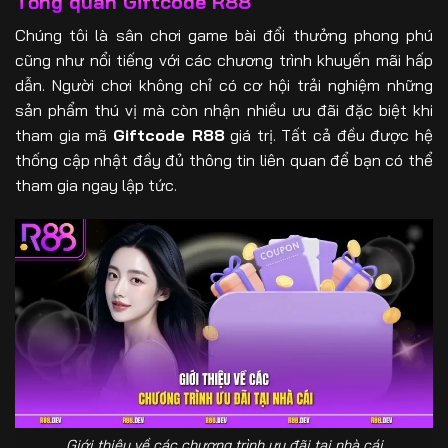
Tổng quan Giftcode R88
Chúng tôi là sân chơi game bài đổi thưởng phong phú
cũng như nổi tiếng với các chương trình khuyến mãi hấp
dẫn. Người chơi không chỉ có cơ hội trải nghiệm những
sản phẩm thú vị mà còn nhận nhiều ưu đãi đặc biệt khi
tham gia mã
Giftcode R88
giá trị. Tất cả đều được hệ
thống cập nhật đầy đủ thông tin liên quan để bạn có thể
tham gia ngay lập tức.
Giới thiệu về các chương trình ưu đãi tại nhà cái