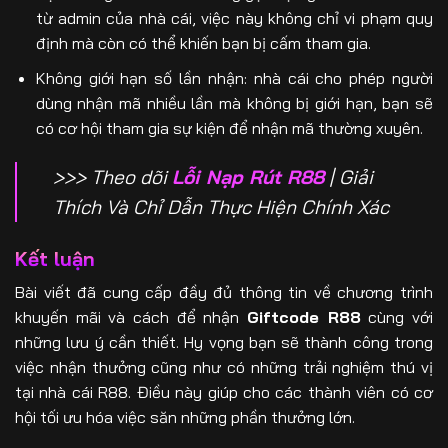
từ admin của nhà cái, việc này không chỉ vi phạm quy
định mà còn có thể khiến bạn bị cấm tham gia.
Không giới hạn số lần nhận: nhà cái cho phép người
dùng nhận mã nhiều lần mà không bị giới hạn, bạn sẽ
có cơ hội tham gia sự kiện để nhận mã thường xuyên.
>>> Theo dõi
Lỗi Nạp Rút R88
| Giải
Thích Và Chỉ Dẫn Thực Hiện Chính Xác
Kết luận
Bài viết đã cung cấp đầy đủ thông tin về chương trình
khuyến mãi và cách để nhận
Giftcode R88
cùng với
những lưu ý cần thiết. Hy vọng bạn sẽ thành công trong
việc nhận thưởng cũng như có những trải nghiệm thú vị
tại nhà cái R88. Điều này giúp cho các thành viên có cơ
hội tối ưu hóa việc săn những phần thưởng lớn.