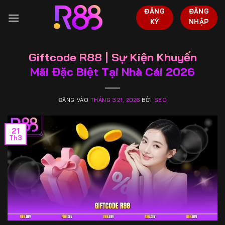
Bỏ
ĐĂNG
ĐĂNG
qua
KÝ
NHẬP
nội
dung
Giftcode R88 | Sự Kiện Khuyến
Mãi Đặc Biệt Tại Nhà Cái 2026
ĐĂNG VÀO
THÁNG 3 21, 2026
BỞI
SEO
21
Th3