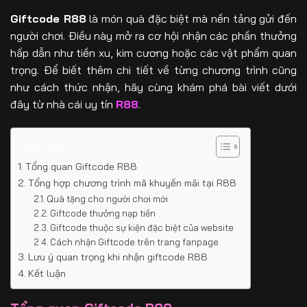
Giftcode R88
là món quà đặc biệt mà nền tảng gửi đến
người chơi. Điều này mở ra cơ hội nhận các phần thưởng
hấp dẫn như tiền xu, kim cương hoặc các vật phẩm quan
trọng. Để biết thêm chi tiết về từng chương trình cũng
như cách thức nhận, hãy cùng khám phá bài viết dưới
đây từ nhà cái uy tín
R88
.
Mục Lục
Tổng quan Giftcode R88
Tổng hợp chương trình mã khuyến mãi tại R88
Quà tặng cho người chơi mới
Giftcode thưởng nạp tiền
Giftcode thuộc sự kiện đặc biệt của website
Cách nhận Giftcode trên trang fanpage
Lưu ý quan trọng khi nhận giftcode R88
Kết luận