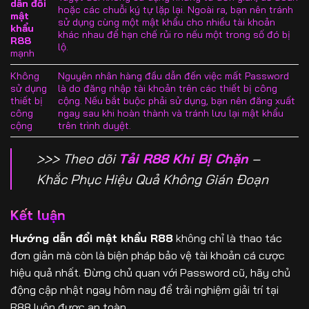
dẫn đổi
hoặc các chuỗi ký tự lặp lại. Ngoài ra, bạn nên tránh
mật
sử dụng cùng một mật khẩu cho nhiều tài khoản
khẩu
khác nhau để hạn chế rủi ro nếu một trong số đó bị
R88
lộ.
mạnh
Không
Nguyên nhân hàng đầu dẫn đến việc mất Password
sử dụng
là do đăng nhập tài khoản trên các thiết bị công
thiết bị
cộng. Nếu bắt buộc phải sử dụng, bạn nên đăng xuất
công
ngay sau khi hoàn thành và tránh lưu lại mật khẩu
cộng
trên trình duyệt.
>>> Theo dõi
Tải R88 Khi Bị Chặn
–
Khắc Phục Hiệu Quả Không Gián Đoạn
Kết luận
Hướng dẫn đổi mật khẩu R88
không chỉ là thao tác
đơn giản mà còn là biện pháp bảo vệ tài khoản cá cược
hiệu quả nhất. Đừng chủ quan với Password cũ, hãy chủ
động cập nhật ngay hôm nay để trải nghiệm giải trí tại
R88 luôn được an toàn.