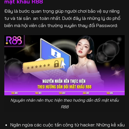
mật khẩu R88
Đây là bước quan trọng giúp người chơi bảo vệ sự riêng
tư và tài sản an toàn nhất. Dưới đây là những lý do phổ
biến mà hội viên cần thường xuyên thay đổi Password:
Nguyên nhân nên thực hiện theo hướng dẫn đổi mật khẩu
R88
Ngăn ngừa các cuộc tấn công từ hacker: Những kẻ xấu