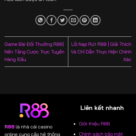
Game Bài Đổi Thưởng R88|
Lỗi Nạp Rút R88 | Giải Thích
Nền Tảng Cược Trực Tuyến
Và Chỉ Dẫn Thực Hiện Chính
Hàng Đầu
Xác
Liên kết nhanh
Giới thiệu R88
R88
là nhà cái casino
Chính sách bảo mật
online cung cấp hệ thống