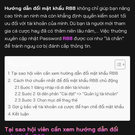
Hướng dẫn đổi mật khẩu R88
không chỉ giúp bạn nâng
cao tính an ninh mà còn khẳng định quyền kiểm soát tối
ưu đối với tài khoản của mình. Dù bạn là người mới tham
gia cá cược hay đã có thâm niên lâu năm,… Việc thường
xuyên cập nhật Password
R88
được coi như “lá chắn”
để tránh nguy cơ bị đánh cắp thông tin.
Mục Lục
Tại sao hội viên cần xem hướng dẫn đổi mật khẩu R88
Cách thứ chuẩn nhất để đổi mật khẩu R88 chủ động
Bước 1: Đăng nhập rồi đi đến tài khoản
Bước 2: Đi đến phần “Cài đặt” => “Quản lý tài khoản”
Bước 3: Chọn mục để thay thế
Gợi ý bảo vệ tài khoản cá cược để hạn chế đổi mật khẩu
Kết luận
Tại sao hội viên cần xem hướng dẫn đổi