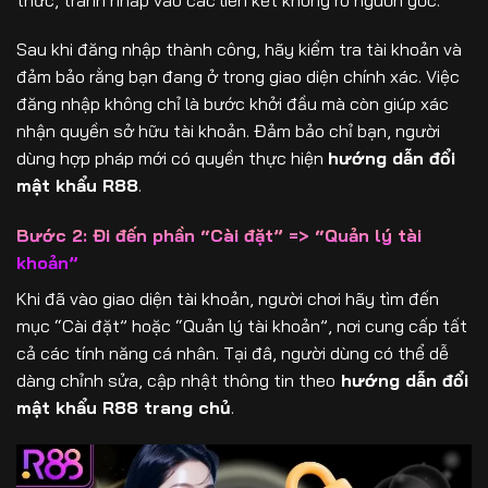
Sau khi đăng nhập thành công, hãy kiểm tra tài khoản và
đảm bảo rằng bạn đang ở trong giao diện chính xác. Việc
đăng nhập không chỉ là bước khởi đầu mà còn giúp xác
nhận quyền sở hữu tài khoản. Đảm bảo chỉ bạn, người
dùng hợp pháp mới có quyền thực hiện
hướng dẫn đổi
mật khẩu R88
.
Bước 2: Đi đến phần “Cài đặt” => “Quản lý tài
khoản”
Khi đã vào giao diện tài khoản, người chơi hãy tìm đến
mục “Cài đặt” hoặc “Quản lý tài khoản”, nơi cung cấp tất
cả các tính năng cá nhân. Tại đâ, người dùng có thể dễ
dàng chỉnh sửa, cập nhật thông tin theo
hướng dẫn đổi
mật khẩu R88 trang chủ
.