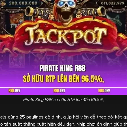
Pirate King R88 sở hữu RTP lên đến 96.5%,
eels cùng 25 paylines cố định, giúp hội viên dễ theo dõi kết q
ần suất thắng xuất hiện đều đặn. Nhịp chơi ổn định giúp thà