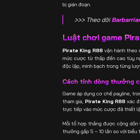
bị gián đoạn.
>>> Theo dõi
Barbarria
Luật chơi game Pira
Pirate King R88
vận hành theo c
mức cược từ thấp đến cao tùy ng
độc lập, minh bạch trong từng lượ
Cách tính dòng thưởng c
Game áp dụng cơ chế payline, tron
tham gia,
Pirate King R88
xác đị
trực tiếp vào mức cược đã thiết l
Mỗi tổ hợp thắng được cộng dồn v
thưởng gấp 5 – 10 lần so với biểu 