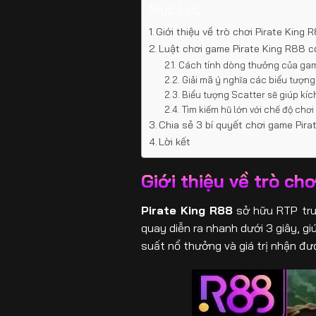
Mục Lục
Giới thiệu về trò chơi Pirate King
Luật chơi game Pirate King R88 
Cách tính dòng thưởng của gam
Giải mã ý nghĩa các biểu tượng
Biểu tượng Scatter sẽ giúp kíc
Tìm kiếm hũ lớn với chế độ chơ
Chia sẻ 3 bí quyết chơi game Pira
Lời kết
Giới thiệu về trò ch
Pirate King R88
sở hữu RTP trun
quay diễn ra nhanh dưới 3 giây, giú
suất nổ thưởng và giá trị nhận đư