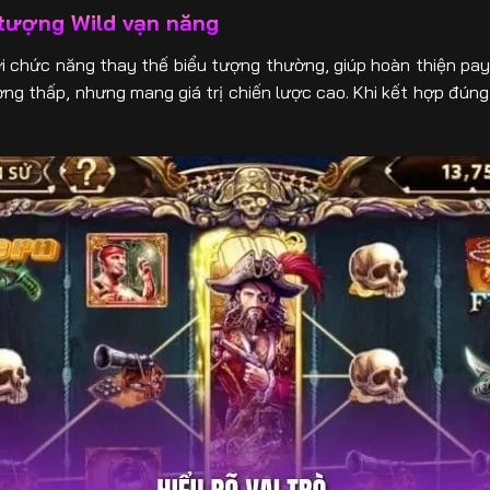
 tượng Wild vạn năng
ới chức năng thay thế biểu tượng thường, giúp hoàn thiện pay
ng thấp, nhưng mang giá trị chiến lược cao. Khi kết hợp đúng vị