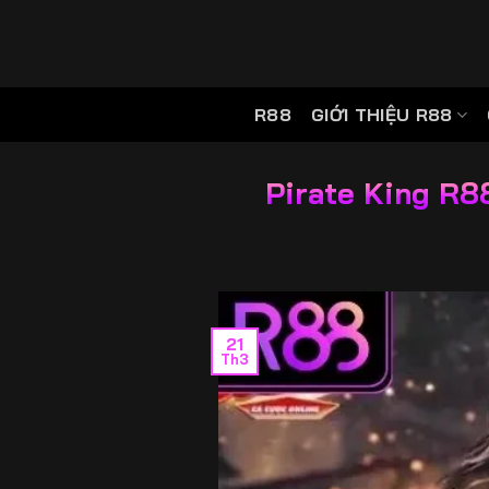
Bỏ
qua
nội
dung
R88
GIỚI THIỆU R88
Pirate King R8
21
Th3