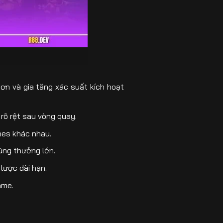
ơn và gia tăng xác suất kích hoạt
n rõ rệt sau vòng quay.
ines khác nhau.
úng thưởng lớn.
 lược dài hạn.
ame.