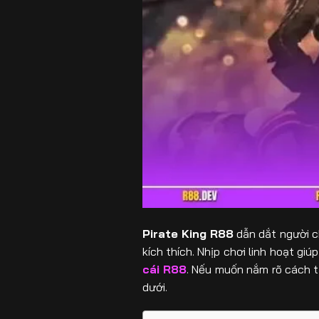
Pirate King R88
dẫn dắt người ch
kích thích. Nhịp chơi linh hoạt gi
cái R88
. Nếu muốn nắm rõ cách t
dưới.