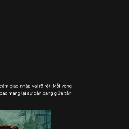
ảm giác nhập vai rõ rệt. Mỗi vòng
nh cao mang lại sự cân bằng giữa tần