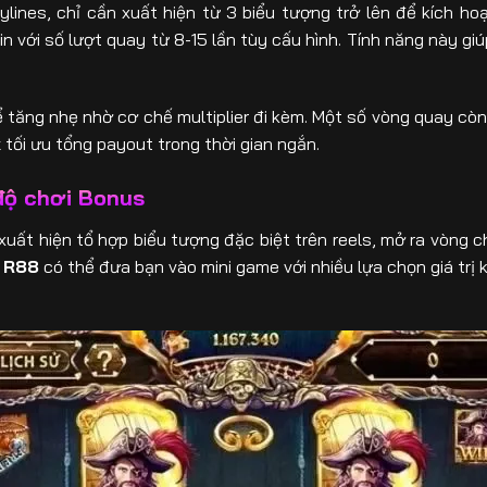
lines, chỉ cần xuất hiện từ 3 biểu tượng trở lên để kích hoạ
n với số lượt quay từ 8-15 lần tùy cấu hình. Tính năng này giú
ể tăng nhẹ nhờ cơ chế multiplier đi kèm. Một số vòng quay còn
k
tối ưu tổng payout trong thời gian ngắn.
độ chơi Bonus
uất hiện tổ hợp biểu tượng đặc biệt trên reels, mở ra vòng ch
g R88
có thể đưa bạn vào mini game với nhiều lựa chọn giá trị 