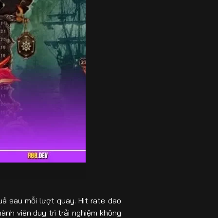
uả sau mỗi lượt quay. Hit rate dao
nh viên duy trì trải nghiệm không