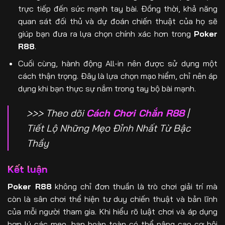
trực tiếp đến sức mạnh tay bài. Đồng thời, khả năng
quan sát đối thủ và dự đoán chiến thuật của họ sẽ
giúp bạn đưa ra lựa chọn chính xác hơn trong
Poker
R88
.
Cuối cùng, hành động All-in nên được sử dụng một
cách thận trọng. Đây là lựa chọn mạo hiểm, chỉ nên áp
dụng khi bạn thực sự nắm trong tay bộ bài mạnh.
>>> Theo dõi
Cách Chơi Chắn R88
|
Tiết Lộ Những Mẹo Đỉnh Nhất Từ Bậc
Thầy
Kết luận
Poker R88
không chỉ đơn thuần là trò chơi giải trí mà
còn là sân chơi thể hiện tư duy chiến thuật và bản lĩnh
của mỗi người tham gia. Khi hiểu rõ luật chơi và áp dụng
hợp lý các mẹo, bạn hoàn toàn có thể nâng cao cơ hội