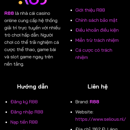
Giới thiệu R88
R88
là nhà cái casino
Chính sách bảo mật
online cung cấp hệ thống
giải trí trực tuyến với nhiều
Điều khoản điều kiện
trò chơi hấp dẫn. Người
Miễn trừ trách nhiệm
chơi có thể trải nghiệm cá
cược thể thao, game bài
Cá cược có trách
và slot game ngay trên
nhiệm
nền tảng.
Hướng dẫn
Liên hệ
Đăng ký R88
Brand:
R88
Đăng nhập R88
Website:
https://www.selious.nl/
Nạp tiền R88
Địa chỉ: 1162 Đ. Láng,