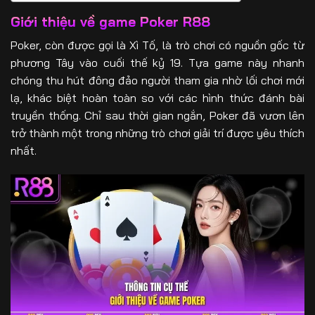
Giới thiệu về game Poker R88
Poker, còn được gọi là Xì Tố, là trò chơi có nguồn gốc từ
phương Tây vào cuối thế kỷ 19. Tựa game này nhanh
chóng thu hút đông đảo người tham gia nhờ lối chơi mới
lạ, khác biệt hoàn toàn so với các hình thức đánh bài
truyền thống. Chỉ sau thời gian ngắn, Poker đã vươn lên
trở thành một trong những trò chơi giải trí được yêu thích
nhất.