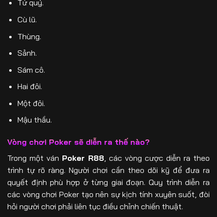
Tứ quý.
Cù lũ.
Thùng.
Sảnh.
Sám cô.
Hai đôi.
Một đôi.
Mậu thầu.
Vòng chơi Poker sẽ diễn ra thế nào?
Trong một ván
Poker R88
, các vòng cược diễn ra theo
trình tự rõ ràng. Người chơi cần theo dõi kỹ để đưa ra
quyết định phù hợp ở từng giai đoạn. Quy trình diễn ra
các vòng chơi Poker tạo nên sự kịch tính xuyên suốt, đòi
hỏi người chơi phải liên tục điều chỉnh chiến thuật.