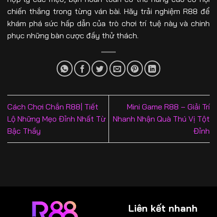
chiến thắng trong từng ván bài. Hãy trải nghiệm R88 để
khám phá sức hấp dẫn của trò chơi trí tuệ này và chinh
phục những bàn cược đầy thử thách.
Cách Chơi Chắn R88| Tiết
Mini Game R88 – Giải Trí
Lộ Những Mẹo Đỉnh Nhất Từ
Nhanh Nhận Quà Thú Vị Tột
Bậc Thầy
Đỉnh
Liên kết nhanh