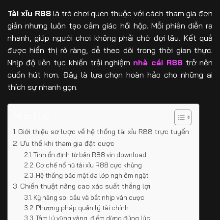
T
ài xỉu R88
là trò chơi quen thuộc với cách tham gia đơn
giản nhưng luôn tạo cảm giác hồi hộp. Mỗi phiên diễn ra
nhanh, giúp người chơi không phải chờ đợi lâu. Kết quả
được hiển thị rõ ràng, dễ theo dõi trong thời gian thực.
Nhịp độ liên tục khiến trải nghiệm
nhà cái R88
trở nên
cuốn hút hơn. Đây là lựa chọn hoàn hảo cho những ai
thích sự nhanh gọn.
Mục Lục
Giới thiệu sơ lược về hệ thống tài xỉu R88 trực tuyến
Ưu thế khi tham gia đặt cược
Tính ổn định từ bản R88 vin download
Cơ chế nổ hũ tài xỉu R88 cực khủng
Hệ thống bảo mật đa lớp nghiêm ngặt
Chiến thuật nâng cao xác suất thắng lợi
Kỹ năng soi cầu và bắt nhịp ván cược
Phương pháp quản lý tài chính
Tâm lý vững vàng, điểm dừng đúng lúc