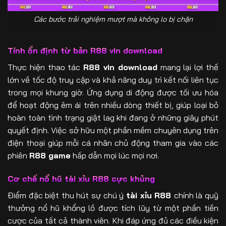
Các bước trải nghiệm mượt mà không lo bị chặn
Tính ổn định từ bản R88 vin download
Thực hiện thao tác
R88 vin download
mang lại lợi thế
lớn về tốc độ truy cập và khả năng duy trì kết nối liên tục
trong mọi khung giờ. Ứng dụng di động được tối ưu hóa
để hoạt động êm ái trên nhiều dòng thiết bị, giúp loại bỏ
hoàn toàn tình trạng giật lag khi đang ở những giây phút
quyết định. Việc sở hữu một phần mềm chuyên dụng trên
điện thoại giúp mỗi cá nhân chủ động tham gia vào các
phiên
R88 game
hấp dẫn mọi lúc mọi nơi.
Cơ chế nổ hũ tài xỉu R88 cực khủng
Điểm đặc biệt thu hút sự chú ý
tài xỉu R88
chính là quỹ
thưởng nổ hũ khổng lồ được tích lũy từ một phần tiền
cược của tất cả thành viên. Khi đáp ứng đủ các điều kiện