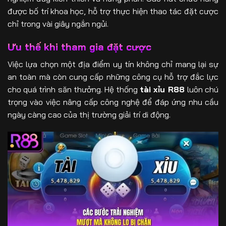
được bố trí khoa học, hỗ trợ thực hiện thao tác đặt cược
chỉ trong vài giây ngắn ngủi.
Ưu thế khi tham gia đặt cược
Việc lựa chọn một địa điểm uy tín không chỉ mang lại sự
an toàn mà còn cung cấp những công cụ hỗ trợ đắc lực
cho quá trình săn thưởng. Hệ thống
tài xỉu R88
luôn chú
trọng vào việc nâng cấp công nghệ để đáp ứng nhu cầu
ngày càng cao của thị trường giải trí di động.