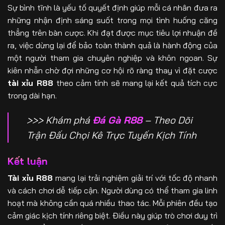
Sự bình tĩnh là yếu tố quyết định giúp mỗi cá nhân đưa ra
những nhận định sáng suốt trong mọi tình huống căng
thẳng trên bàn cược. Khi đạt được mục tiêu lợi nhuận đề
ra, việc dừng lại để bảo toàn thành quả là hành động của
một người tham gia chuyên nghiệp và khôn ngoan. Sự
kiên nhẫn chờ đợi những cơ hội rõ ràng thay vì đặt cược
tài xỉu R88
theo cảm tính sẽ mang lại kết quả tích cực
trong dài hạn.
>>> Khám phá
Đá Gà R88
– Theo Dõi
Trận Đấu Chọi Kê Trực Tuyến Kịch Tính
Kết luận
Tài xỉu R88
mang lại trải nghiệm giải trí với tốc độ nhanh
và cách chơi dễ tiếp cận. Người dùng có thể tham gia linh
hoạt mà không cần quá nhiều thao tác. Mỗi phiên đều tạo
cảm giác kịch tính riêng biệt. Điều này giúp trò chơi duy trì