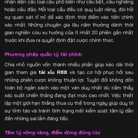
nhận diện các loại cầu phổ biến như cầu bệt, cầu nghiêng
hoặc cầu đảo. Mỗi loại cầu đều có quy luật riêng, đòi hỏi
sự quan sát tỉ mỉ để xác định thời điểm vào tiền chính
xác nhất. Những chuyên gia lâu năm thường dành thời
gian nghiên cứu xu hướng của ít nhất 20 phiên gần nhất
trước khi đưa ra quyết định đặt cược chính thức.
Phương pháp quản lý tài chính
Chia nhỏ nguồn vốn thành nhiều phần giúp kéo dài thời
gian tham gia
tài xỉu R88
và tạo cơ hội phục hồi sau
những phiên cược không thuận lợi. Tuyệt đối không dồn
toàn bộ ngân sách vào một ván duy nhất dù cảm thấy
xác suất chiến thắng đang đạt mức cao nhất. Việc thiết
lập một giới hạn thắng thua cụ thể trong ngày giúp duy trì
sự tỉnh táo và tránh tình trạng mất kiểm soát tâm lý dẫn
đến những sai lầm đáng tiếc.
Tâm lý vững vàng, điểm dừng đúng lúc