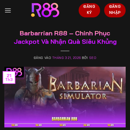
Bỏ
ĐĂNG
ĐĂNG
qua
KÝ
NHẬP
nội
dung
Barbarrian R88 – Chinh Phục
Jackpot Và Nhận Quà Siêu Khủng
ĐĂNG VÀO
THÁNG 3 21, 2026
BỞI
SEO
21
Th3