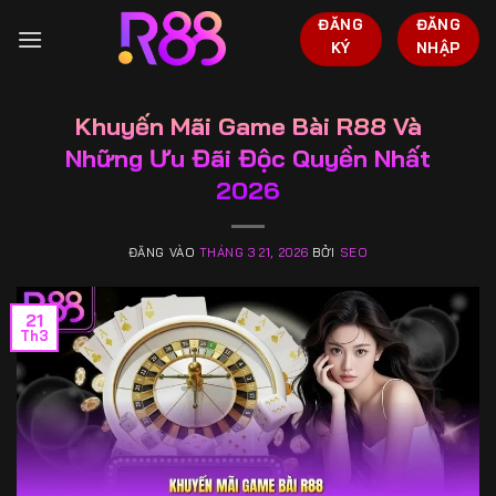
Bỏ
ĐĂNG
ĐĂNG
qua
KÝ
NHẬP
nội
dung
Khuyến Mãi Game Bài R88 Và
Những Ưu Đãi Độc Quyền Nhất
2026
ĐĂNG VÀO
THÁNG 3 21, 2026
BỞI
SEO
21
Th3