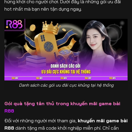
hứng khởi cho người chơi. Dưới đây là những gói ưu đãi
hot nhất mà bạn nên tận dụng ngay.
Danh sách các gói ưu đãi cực khủng tại hệ thống
Gói quà tặng tân thủ trong khuyến mãi game bài
R88
Đối với những người mới tham gia,
khuyến mãi game bài
R88
dành tặng mã code khởi nghiệp miễn phí. Chỉ cần