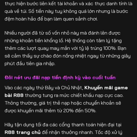
thực hiện bước liên kết tài khoản và xác thực danh tính là
quà về túi. Số tiền này tuy không quá lớn nhưng là bước
đệm hoàn hảo để bạn làm quen sảnh chơi.
Nhiều người đã từ số vốn nhỏ này mà đánh lên được
những khoản tiền khổng lồ. Hệ thống còn tâm lý tặng
thêm các lượt quay may mắn với tỷ lệ trúng 100%. Bạn
sẽ cảm thấy sự chào đón nồng nhiệt ngay từ những giây
phút đầu tiên gia nhập.
Đôi nét ưu đãi nạp tiền định kỳ vào cuối tuần
Vào các ngày thứ Bảy và Chủ Nhật,
Khuyến mãi game
bài R88
thường tung ra mức chiết khấu nạp cực cao.
Thông thường, giá trị thẻ nạp hoặc chuyển khoản sẽ
được khuyến mãi thêm từ 20% đến 50%.
Hãy tận dụng tối đa các cổng thanh toán hiện đại tại
R88 trang chủ
để nhận thưởng nhanh. Tốc độ xử lý