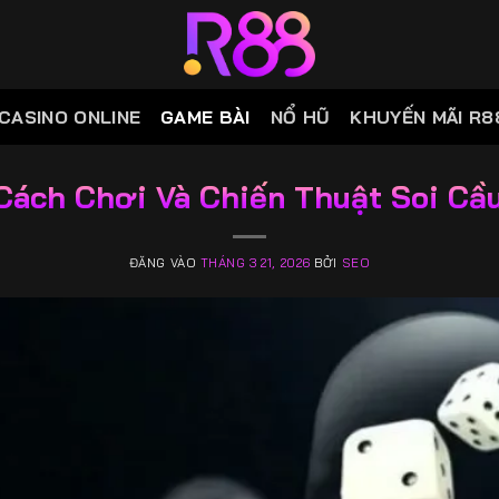
CASINO ONLINE
GAME BÀI
NỔ HŨ
KHUYẾN MÃI R8
 Cách Chơi Và Chiến Thuật Soi Cầ
ĐĂNG VÀO
THÁNG 3 21, 2026
BỞI
SEO