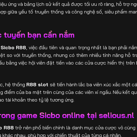
hiệu ứng và bảng lịch sử kết quả được tối ưu rõ ràng, hỗ trợ n
hợp giữa yếu tố truyền thống và công nghệ số, siêu phẩm mang 
c tuyến bạn cần nắm
c
Sicbo R88
, việc đầu tiên và quan trọng nhất là bạn phải nắ
ệt so với truyền thống, nhưng có thêm nhiều tính năng hỗ tr
ầu bằng việc hội viên đặt tiền vào các cửa cược hiển thị trên
úc, hệ thống
R88 slot
sẽ tiến hành lắc ba viên xúc xắc một 
ổng điểm của ba mặt trên cùng của các viên xí ngầu. Nếu kết q
o tài khoản theo tỷ lệ tương ứng.
ong game Sicbo online tại selious.nl
o R88
trở nên phổ biến chính là danh mục cửa cược vô cùng
g khác nhau, phù hợp với chiến thuật của từng cá nhân.