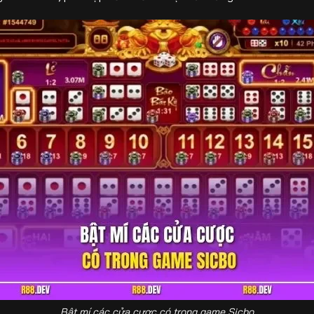
Bật mí các cửa cược có trong game Sicbo