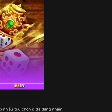
hợp nhiều tùy chọn đ đa dạng nhằm