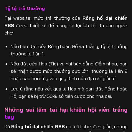
Tỷ lệ trả thưởng
Tại website, mức trả thưởng của
Rồng hổ đại chiến
R88
được thiết kế để mang lại lợi ích tối đa cho người
chơi.
Nếu bạn đặt cửa Rồng hoặc Hổ và thắng, tỷ lệ thưởng
thường là 1 ăn 1.
Nếu đặt cửa Hòa (Tie) và hai bên bằng điểm nhau, bạn
sẽ nhận được mức thưởng cực lớn, thường là 1 ăn 8
hoặc cao hơn tùy vào quy định của địa chỉ giải trí.
Lưu ý rằng nếu kết quả là Hòa mà bạn đặt Rồng hoặc
Hổ, bạn sẽ bị trừ 50% số tiền cược cho nhà cái.
Những sai lầm tai hại khiến hội viên trắng
tay
Dù
Rồng hổ đại chiến R88
có luật chơi đơn giản, nhưng