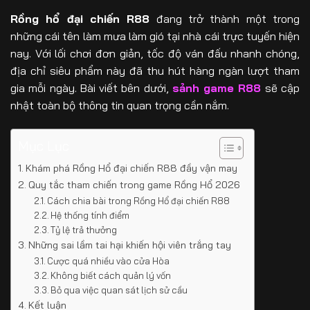
Rồng hổ đại chiến R88
đang trở thành một trong
những cái tên làm mưa làm gió tại nhà cái trực tuyến hiện
nay. Với lối chơi đơn giản, tốc độ ván đấu nhanh chóng,
địa chỉ siêu phẩm này đã thu hút hàng ngàn lượt tham
gia mỗi ngày. Bài viết bên dưới,
sảnh game R88
sẽ cập
nhật toàn bộ thông tin quan trọng cần nắm.
Mục Lục
Khám phá Rồng Hổ đại chiến R88 đầy vận may
Quy tắc tham chiến trong game Rồng Hổ 2026
Cách chia bài trong Rồng Hổ đại chiến R88
Hệ thống tính điểm
Tỷ lệ trả thưởng
Những sai lầm tai hại khiến hội viên trắng tay
Cược quá nhiều vào cửa Hòa
Không biết cách quản lý vốn
Bỏ qua việc quan sát lịch sử cầu
Kết luận