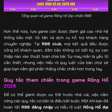
Tổng quan về game Rồng hổ đại chiến R88
Hơn thế nữa, tựa game còn được đánh giá cao nhờ hệ
thống bảo mật tối tân và dịch vụ hỗ trợ khách hàng
chuyên nghiệp. Tại
R88 club
, mọi kết quả đều được
công bố khách quan, đảm bảo không có bất kỳ sự can
thiệp nào vào thuật toán chia bài. Sự may mắn là yếu tố
cần thiết, nhưng việc hiểu rõ quy luật của bàn chơi sẽ
giúp bạn nắm giữ phần thắng chắc chắn hơn trong tay.
Quy tắc tham chiến trong game Rồng Hổ
2026
Để có thể giành được ưu thế trước nhà cái, việc nắm
vững các quy tắc cơ bản là điều bắt buộc. Một khi bạn đã
hoàn tất
R88 đăng nhập
và hiểu rõ luật
Rồng Hổ đại