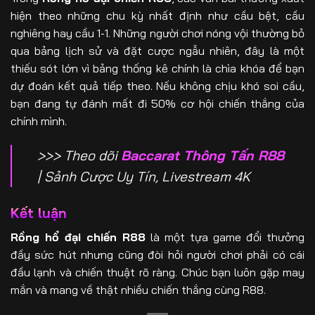
hiện theo những chu kỳ nhất định như cầu bệt, cầu
nghiêng hay cầu 1-1. Những người chơi nóng vội thường bỏ
qua bảng lịch sử và đặt cược ngẫu nhiên, đây là một
thiếu sót lớn vì bảng thống kê chính là chìa khóa để bạn
dự đoán kết quả tiếp theo. Nếu không chịu khó soi cầu,
bạn đang tự đánh mất đi 50% cơ hội chiến thắng của
chính mình.
>>> Theo dõi
Baccarat Thông Tấn R88
| Sảnh Cược Uy Tín, Livestream 4K
Kết luận
Rồng hổ đại chiến R88
là một tựa game đổi thưởng
đầy sức hút nhưng cũng đòi hỏi người chơi phải có cái
đầu lạnh và chiến thuật rõ ràng. Chúc bạn luôn gặp may
mắn và mang về thật nhiều chiến thắng cùng R88.