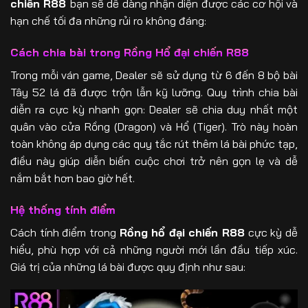
chiến R88
bạn sẽ dễ dàng nhận diện được các cơ hội và
hạn chế tối đa những rủi ro không đáng:
Cách chia bài trong Rồng Hổ đại chiến R88
Trong mỗi ván game, Dealer sẽ sử dụng từ 6 đến 8 bộ bài
Tây 52 lá đã được trộn lẫn kỹ lưỡng. Quy trình chia bài
diễn ra cực kỳ nhanh gọn: Dealer sẽ chia duy nhất một
quân vào cửa Rồng (Dragon) và Hổ (Tiger). Trò này hoàn
toàn không áp dụng các quy tắc rút thêm lá bài phức tạp,
điều này giúp diễn biến cuộc chơi trở nên gọn lẹ và dễ
nắm bắt hơn bao giờ hết.
Hệ thống tính điểm
Cách tính điểm trong
Rồng hổ đại chiến R88
cực kỳ dễ
hiểu, phù hợp với cả những người mới lần đầu tiếp xúc.
Giá trị của những lá bài được quy định như sau: